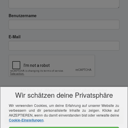
Benutzername
E-Mail
Mit Klick auf „Widerruf absenden" gibst du deine
Wir schätzen deine Privatsphäre
Widerrufserklärung ab.
Wir verwenden Cookies, um deine Erfahrung auf unserer Website zu
verbessern und dir personalisierte Inhalte zu zeigen. Klicke auf
AKZEPTIEREN, wenn du damit einverstanden bist oder verwalte deine
WIDERRUF ABSENDEN
Cookie-Einstellungen
.